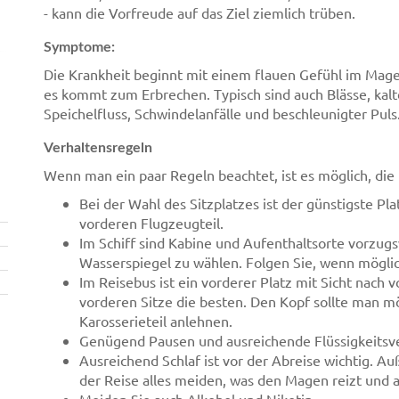
- kann die Vorfreude auf das Ziel ziemlich trüben.
Symptome:
Die Krankheit beginnt mit einem flauen Gefühl im Magen
es kommt zum Erbrechen. Typisch sind auch Blässe, kalt
Speichelfluss, Schwindelanfälle und beschleunigter Puls
Verhaltensregeln
Wenn man ein paar Regeln beachtet, ist es möglich, di
Bei der Wahl des Sitzplatzes ist der günstigste Pl
vorderen Flugzeugteil.
Im Schiff sind Kabine und Aufenthaltsorte vorzugs
Wasserspiegel zu wählen. Folgen Sie, wenn möglic
Im Reisebus ist ein vorderer Platz mit Sicht nach
vorderen Sitze die besten. Den Kopf sollte man mö
Karosserieteil anlehnen.
Genügend Pausen und ausreichende Flüssigkeitsver
Ausreichend Schlaf ist vor der Abreise wichtig. 
der Reise alles meiden, was den Magen reizt und a