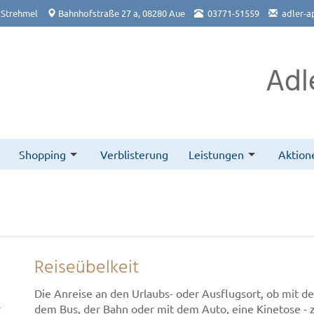
 Strehmel
Bahnhofstraße 27 a, 08280 Aue
03771-51559
adler-a
Adl
Shopping
Verblisterung
Leistungen
Aktion
Reiseübelkeit
Die Anreise an den Urlaubs- oder Ausflugsort, ob mit d
r
dem Bus, der Bahn oder mit dem Auto, eine Kinetose - 