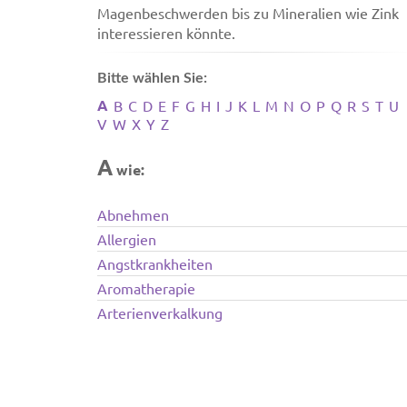
Magenbeschwerden bis zu Mineralien wie Zink
interessieren könnte.
Bitte wählen Sie:
A
B
C
D
E
F
G
H
I
J
K
L
M
N
O
P
Q
R
S
T
U
V
W
X
Y
Z
A
wie:
Abnehmen
Allergien
Angstkrankheiten
Aromatherapie
Arterienverkalkung