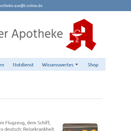
potheke-aue@t-online.de
er Apotheke
en
Notdienst
Wissenswertes
Shop
em Flugzeug, dem Schiff,
zu deutsch: Reisekrankheit