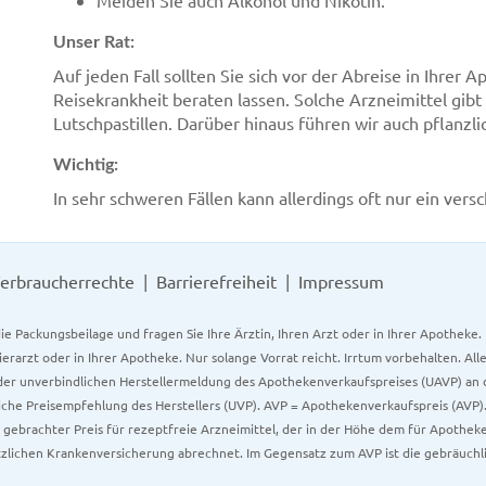
Meiden Sie auch Alkohol und Nikotin.
Unser Rat:
Auf jeden Fall sollten Sie sich vor der Abreise in Ihr
Reisekrankheit beraten lassen. Solche Arzneimittel gibt
Lutschpastillen. Darüber hinaus führen wir auch pflanzl
Wichtig:
In sehr schweren Fällen kann allerdings oft nur ein ver
erbraucherrechte
Barrierefreiheit
Impressum
ie Packungsbeilage und fragen Sie Ihre Ärztin, Ihren Arzt oder in Ihrer Apotheke
Tierarzt oder in Ihrer Apotheke. Nur solange Vorrat reicht. Irrtum vorbehalten. All
er unverbindlichen Herstellermeldung des Apothekenverkaufspreises (UAVP) an die
che Preisempfehlung des Herstellers (UVP). AVP = Apothekenverkaufspreis (AVP).
tz gebrachter Preis für rezeptfreie Arzneimittel, der in der Höhe dem für Apothe
tzlichen Krankenversicherung abrechnet. Im Gegensatz zum AVP ist die gebräuchl