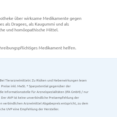
er Apotheke über wirksame Medikamente gegen
 es als Dragees, als Kaugummi und als
iche und homöopathische Mittel.
schreibungspflichtiges Medikament helfen.
. Bei Tierarzneimitteln: Zu Risiken und Nebenwirkungen lesen
e Preise inkl. MwSt. * Sparpotential gegenüber der
 Informationsstelle für Arzneispezialitäten (IFA GmbH) / nur
 Der AVP ist keine unverbindliche Preisempfehlung der
ken verbindlichen Arzneimittel Abgabepreis entspricht, zu dem
iche UVP eine Empfehlung der Hersteller.