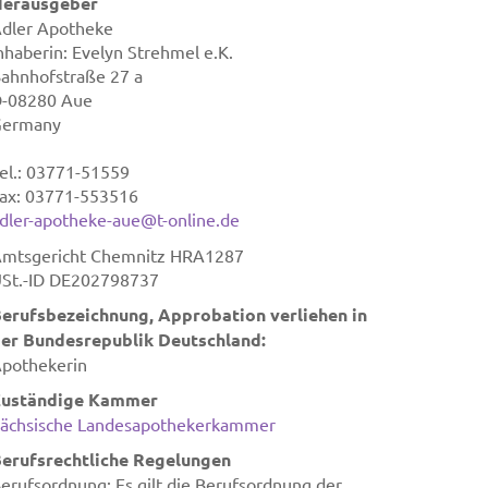
erausgeber
dler Apotheke
nhaberin: Evelyn Strehmel e.K.
ahnhofstraße 27 a
-08280 Aue
Germany
el.: 03771-51559
ax: 03771-553516
dler-apotheke-aue@t-online.de
mtsgericht Chemnitz HRA1287
St.-ID DE202798737
erufsbezeichnung, Approbation verliehen in
er Bundesrepublik Deutschland:
pothekerin
Zuständige Kammer
ächsische Landesapothekerkammer
erufsrechtliche Regelungen
erufsordnung: Es gilt die Berufsordnung der