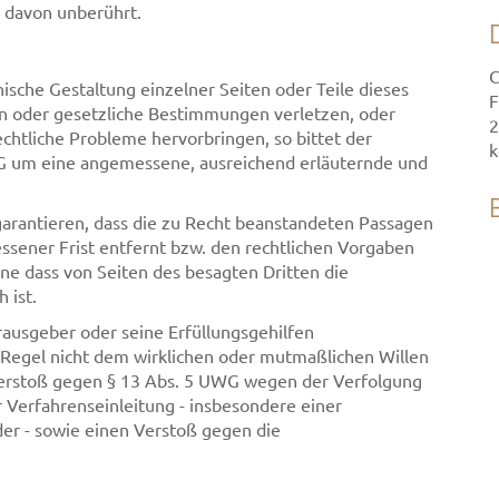
t davon unberührt.
C
nische Gestaltung einzelner Seiten oder Teile dieses
F
n oder gesetzliche Bestimmungen verletzen, oder
2
chtliche Probleme hervorbringen, so bittet der
k
G um eine angemessene, ausreichend erläuternde und
garantieren, dass die zu Recht beanstandeten Passagen
ssener Frist entfernt bzw. den rechtlichen Vorgaben
e dass von Seiten des besagten Dritten die
 ist.
rausgeber oder seine Erfüllungsgehilfen
 Regel nicht dem wirklichen oder mutmaßlichen Willen
Verstoß gegen § 13 Abs. 5 UWG wegen der Verfolgung
 Verfahrenseinleitung - insbesondere einer
der - sowie einen Verstoß gegen die