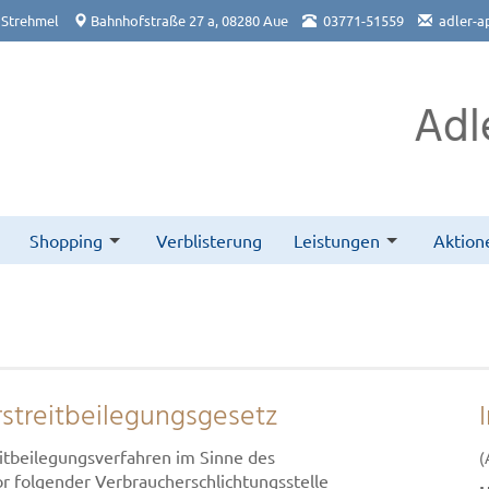
 Strehmel
Bahnhofstraße 27 a, 08280 Aue
03771-51559
adler-a
Adl
Shopping
Verblisterung
Leistungen
Aktion
streitbeilegungsgesetz
treitbeilegungsverfahren im Sinne des
(
r folgender Verbraucherschlichtungsstelle