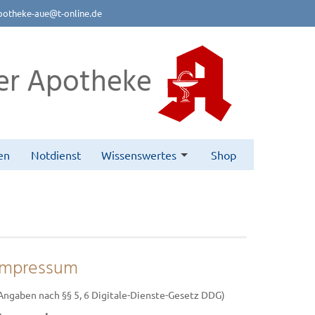
potheke-aue@t-online.de
er Apotheke
en
Notdienst
Wissenswertes
Shop
Impressum
Angaben nach §§ 5, 6 Digitale-Dienste-Gesetz DDG)