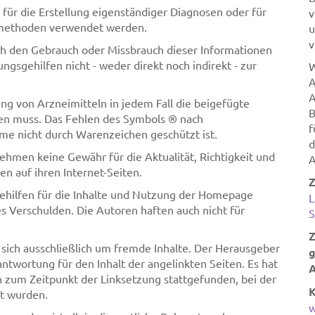
 für die Erstellung eigenständiger Diagnosen oder für
v
methoden verwendet werden.
u
v
ch den Gebrauch oder Missbrauch dieser Informationen
gsgehilfen nicht - weder direkt noch indirekt - zur
W
A
A
ng von Arzneimitteln in jedem Fall die beigefügte
B
den muss. Das Fehlen des Symbols ® nach
f
me nicht durch Warenzeichen geschützt ist.
d
hmen keine Gewähr für die Aktualität, Richtigkeit und
A
en auf ihren Internet-Seiten.
Z
ehilfen für die Inhalte und Nutzung der Homepage
L
es Verschulden. Die Autoren haften auch nicht für
S
Z
 sich ausschließlich um fremde Inhalte. Der Herausgeber
g
twortung für den Inhalt der angelinkten Seiten. Es hat
A
en zum Zeitpunkt der Linksetzung stattgefunden, bei der
K
kt wurden.
w