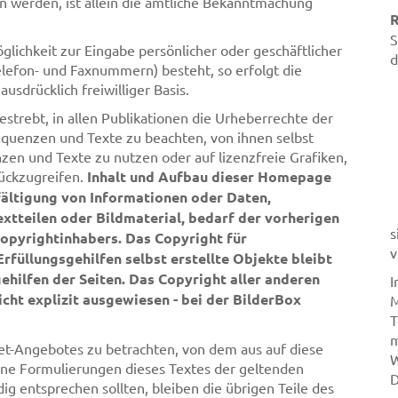
werden, ist allein die amtliche Bekanntmachung
R
S
glichkeit zur Eingabe persönlicher oder geschäftlicher
d
lefon- und Faxnummern) besteht, so erfolgt die
usdrücklich freiwilliger Basis.
strebt, in allen Publikationen die Urheberrechte der
uenzen und Texte zu beachten, von ihnen selbst
en und Texte zu nutzen oder auf lizenzfreie Grafiken,
ückzugreifen.
Inhalt und Aufbau dieser Homepage
lfältigung von Informationen oder Daten,
xtteilen oder Bildmaterial, bedarf der vorherigen
s
opyrightinhabers. Das Copyright für
v
rfüllungsgehilfen selbst erstellte Objekte bleibt
ehilfen der Seiten. Das Copyright aller anderen
I
icht explizit ausgewiesen - bei der BilderBox
M
T
m
rnet-Angebotes zu betrachten, von dem aus auf diese
W
elne Formulierungen dieses Textes der geltenden
D
dig entsprechen sollten, bleiben die übrigen Teile des