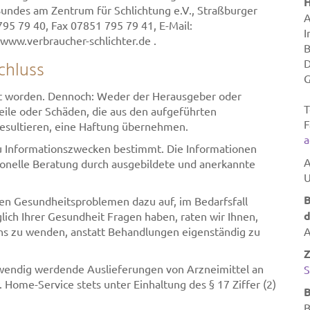
H
Bundes am Zentrum für Schlichtung e.V., Straßburger
A
95 79 40, Fax 07851 795 79 41, E-Mail:
I
 www.verbraucher-schlichter.de .
B
D
chluss
itet worden. Dennoch: Weder der Herausgeber oder
T
eile oder Schäden, die aus den aufgeführten
F
esultieren, eine Haftung übernehmen.
a
 zu Informationszwecken bestimmt. Die Informationen
A
sionelle Beratung durch ausgebildete und anerkannte
U
B
ten Gesundheitsproblemen dazu auf, im Bedarfsfall
d
ich Ihrer Gesundheit Fragen haben, raten wir Ihnen,
ens zu wenden, anstatt Behandlungen eigenständig zu
A
twendig werdende Auslieferungen von Arzneimittel an
S
Home-Service stets unter Einhaltung des § 17 Ziffer (2)
B
B