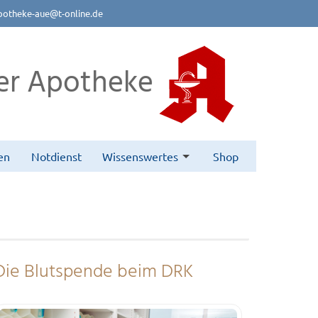
potheke-aue@t-online.de
er Apotheke
en
Notdienst
Wissenswertes
Shop
Die Blutspende beim DRK