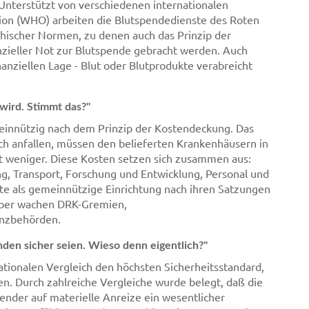
 Unterstützt von verschiedenen internationalen
tion (WHO) arbeiten die Blutspendedienste des Roten
thischer Normen, zu denen auch das Prinzip der
anzieller Not zur Blutspende gebracht werden. Auch
anziellen Lage - Blut oder Blutprodukte verabreicht
wird. Stimmt das?"
einnützig nach dem Prinzip der Kostendeckung. Das
lich anfallen, müssen den belieferten Krankenhäusern in
t weniger. Diese Kosten setzen sich zusammen aus:
, Transport, Forschung und Entwicklung, Personal und
e als gemeinnützige Einrichtung nach ihren Satzungen
rüber wachen DRK-Gremien,
anzbehörden.
den sicher seien. Wieso denn eigentlich?"
ationalen Vergleich den höchsten Sicherheitsstandard,
n. Durch zahlreiche Vergleiche wurde belegt, daß die
ender auf materielle Anreize ein wesentlicher