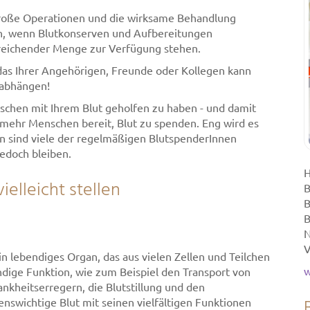
 große Operationen und die wirksame Behandlung
ch, wenn Blutkonserven und Aufbereitungen
usreichender Menge zur Verfügung stehen.
 das Ihrer Angehörigen, Freunde oder Kollegen kann
 abhängen!
chen mit Ihrem Blut geholfen zu haben - und damit
r mehr Menschen bereit, Blut zu spenden. Eng wird es
nn sind viele der regelmäßigen BlutspenderInnen
jedoch bleiben.
H
ielleicht stellen
B
B
B
N
V
 ein lebendiges Organ, das aus vielen Zellen und Teilchen
w
ndige Funktion, wie zum Beispiel den Transport von
nkheitserregern, die Blutstillung und den
nswichtige Blut mit seinen vielfältigen Funktionen