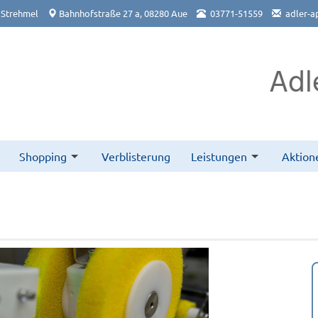
 Strehmel
Bahnhofstraße 27 a, 08280 Aue
03771-51559
adler-a
Adl
Shopping
Verblisterung
Leistungen
Aktion