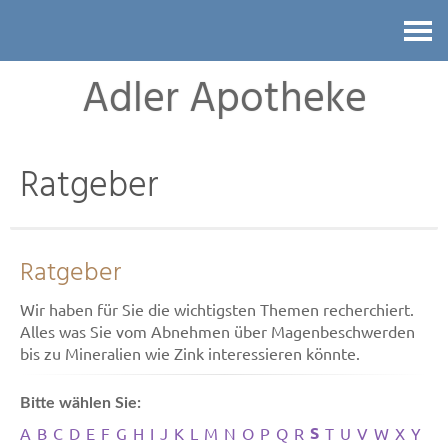
Kontakt
Adler Apotheke
Ratgeber
Ratgeber
Wir haben für Sie die wichtigsten Themen recherchiert.
Alles was Sie vom Abnehmen über Magenbeschwerden
bis zu Mineralien wie Zink interessieren könnte.
Bitte wählen Sie:
S
A
B
C
D
E
F
G
H
I
J
K
L
M
N
O
P
Q
R
T
U
V
W
X
Y