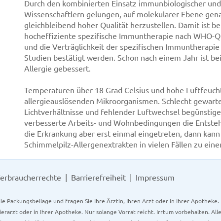
Durch den kombinierten Einsatz immunbiologischer un
Wissenschaftlern gelungen, auf molekularer Ebene gena
gleichbleibend hoher Qualität herzustellen. Damit ist b
hocheffiziente spezifische Immuntherapie nach WHO-Qu
und die Verträglichkeit der spezifischen Immuntherapi
Studien bestätigt werden. Schon nach einem Jahr ist bei
Allergie gebessert.
Temperaturen über 18 Grad Celsius und hohe Luftfeucht
allergieauslösenden Mikroorganismen. Schlecht gewart
Lichtverhältnisse und fehlender Luftwechsel begünstig
verbesserte Arbeits- und Wohnbedingungen die Entstehu
die Erkrankung aber erst einmal eingetreten, dann kann 
Schimmelpilz-Allergenextrakten in vielen Fällen zu einer
erbraucherrechte
Barrierefreiheit
Impressum
ie Packungsbeilage und fragen Sie Ihre Ärztin, Ihren Arzt oder in Ihrer Apotheke
Tierarzt oder in Ihrer Apotheke. Nur solange Vorrat reicht. Irrtum vorbehalten. All