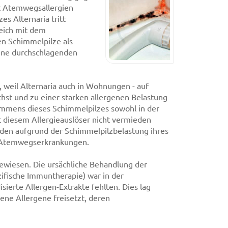
it Atemwegsallergien
s Alternaria tritt
eich mit dem
en Schimmelpilze als
ohne durchschlagenden
 weil Alternaria auch in Wohnungen - auf
hst und zu einer starken allergenen Belastung
ommens dieses Schimmelpilzes sowohl in der
t diesem Allergieauslöser nicht vermieden
iden aufgrund der Schimmelpilzbelastung ihres
en Atemwegserkrankungen.
gewiesen. Die ursächliche Behandlung der
zifische Immuntherapie) war in der
ierte Allergen-Extrakte fehlten. Dies lag
dene Allergene freisetzt, deren