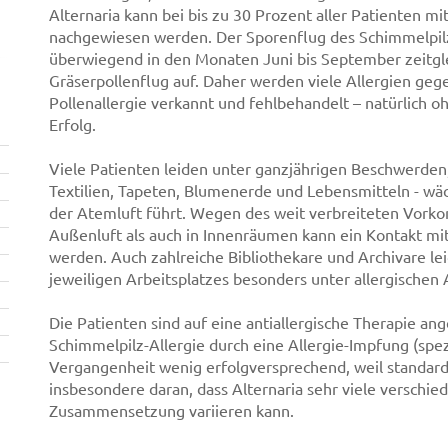
Alternaria kann bei bis zu 30 Prozent aller Patienten m
nachgewiesen werden. Der Sporenflug des Schimmelpilze
überwiegend in den Monaten Juni bis September zeitgl
Gräserpollenflug auf. Daher werden viele Allergien geg
Pollenallergie verkannt und fehlbehandelt – natürlich 
Erfolg.
Viele Patienten leiden unter ganzjährigen Beschwerden,
Textilien, Tapeten, Blumenerde und Lebensmitteln - wäc
der Atemluft führt. Wegen des weit verbreiteten Vork
Außenluft als auch in Innenräumen kann ein Kontakt mi
werden. Auch zahlreiche Bibliothekare und Archivare le
jeweiligen Arbeitsplatzes besonders unter allergisch
Die Patienten sind auf eine antiallergische Therapie an
Schimmelpilz-Allergie durch eine Allergie-Impfung (spe
Vergangenheit wenig erfolgversprechend, weil standardis
insbesondere daran, dass Alternaria sehr viele verschie
Zusammensetzung variieren kann.