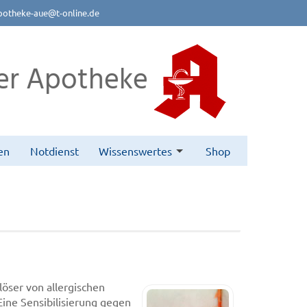
potheke-aue@t-online.de
er Apotheke
en
Notdienst
Wissenswertes
Shop
löser von allergischen
ine Sensibilisierung gegen