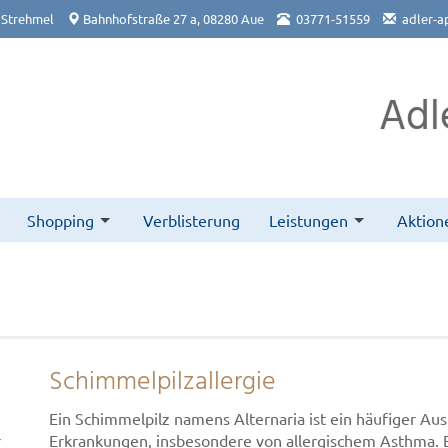
 Strehmel
Bahnhofstraße 27 a, 08280 Aue
03771-51559
adler-a
Adl
Shopping
Verblisterung
Leistungen
Aktion
Schimmelpilzallergie
Ein Schimmelpilz namens Alternaria ist ein häufiger Aus
r
Erkrankungen, insbesondere von allergischem Asthma. E