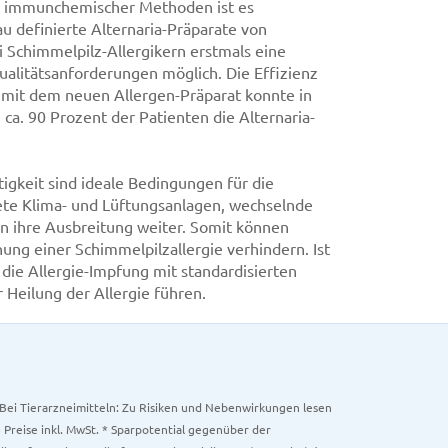
d immunchemischer Methoden ist es
u definierte Alternaria-Präparate von
ei Schimmelpilz-Allergikern erstmals eine
alitätsanforderungen möglich. Die Effizienz
e mit dem neuen Allergen-Präparat konnte in
 ca. 90 Prozent der Patienten die Alternaria-
igkeit sind ideale Bedingungen für die
ete Klima- und Lüftungsanlagen, wechselnde
en ihre Ausbreitung weiter. Somit können
ng einer Schimmelpilzallergie verhindern. Ist
die Allergie-Impfung mit standardisierten
 Heilung der Allergie führen.
. Bei Tierarzneimitteln: Zu Risiken und Nebenwirkungen lesen
e Preise inkl. MwSt. * Sparpotential gegenüber der