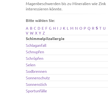
Magenbeschwerden bis zu Mineralien wie Zink
interessieren könnte.
Bitte wählen Sie:
S
A
B
C
D
E
F
G
H
I
J
K
L
M
N
O
P
Q
R
T
U
V
W
X
Y
Z
Schimmelpilzallergie
Schlaganfall
Schnupfen
Schröpfen
Selen
Sodbrennen
Sonnenschutz
Sonnenstich
Sportunfälle