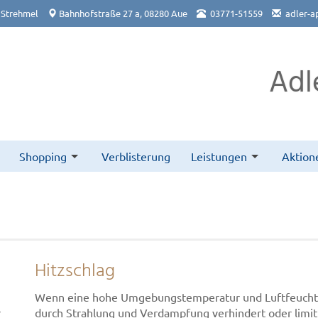
 Strehmel
Bahnhofstraße 27 a, 08280 Aue
03771-51559
adler-a
Adl
Shopping
Verblisterung
Leistungen
Aktion
Hitzschlag
Wenn eine hohe Umgebungstemperatur und Luftfeucht
r
durch Strahlung und Verdampfung verhindert oder limitier