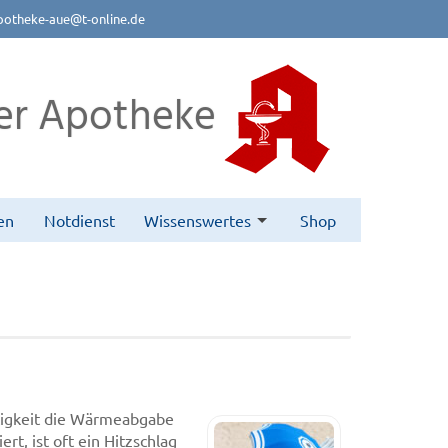
potheke-aue@t-online.de
er Apotheke
en
Notdienst
Wissenswertes
Shop
igkeit die Wärmeabgabe
t, ist oft ein Hitzschlag