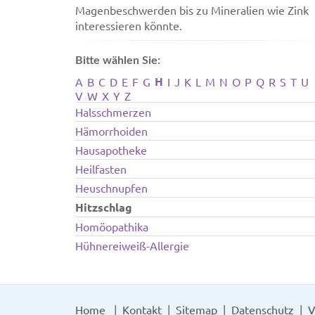
Magenbeschwerden bis zu Mineralien wie Zink
interessieren könnte.
Bitte wählen Sie:
H
A
B
C
D
E
F
G
I
J
K
L
M
N
O
P
Q
R
S
T
U
V
W
X
Y
Z
Halsschmerzen
Hämorrhoiden
Hausapotheke
Heilfasten
Heuschnupfen
Hitzschlag
Homöopathika
Hühnereiweiß-Allergie
Home
Kontakt
Sitemap
Datenschutz
V