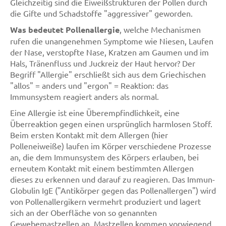
Gleichzeitig sind die Eiweißstrukturen der Pollen durch
die Gifte und Schadstoffe "aggressiver" geworden.
Was bedeutet Pollenallergie
, welche Mechanismen
rufen die unangenehmen Symptome wie Niesen, Laufen
der Nase, verstopfte Nase, Kratzen am Gaumen und im
Hals, Tränenfluss und Juckreiz der Haut hervor? Der
Begriff "Allergie" erschließt sich aus dem Griechischen
"allos" = anders und "ergon" = Reaktion: das
Immunsystem reagiert anders als normal.
Eine Allergie ist eine Überempfindlichkeit, eine
Überreaktion gegen einen ursprünglich harmlosen Stoff.
Beim ersten Kontakt mit dem Allergen (hier
Polleneiweiße) laufen im Körper verschiedene Prozesse
an, die dem Immunsystem des Körpers erlauben, bei
erneutem Kontakt mit einem bestimmten Allergen
dieses zu erkennen und darauf zu reagieren. Das Immun-
Globulin IgE ("Antikörper gegen das Pollenallergen") wird
von Pollenallergikern vermehrt produziert und lagert
sich an der Oberfläche von so genannten
Gewebemastzellen an. Mastzellen kommen vorwiegend