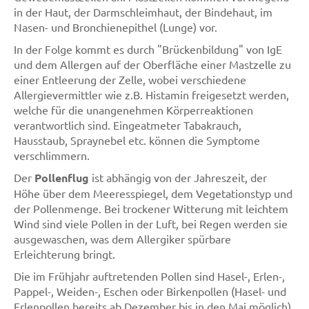
in der Haut, der Darmschleimhaut, der Bindehaut, im
Nasen- und Bronchienepithel (Lunge) vor.
In der Folge kommt es durch "Brückenbildung" von IgE
und dem Allergen auf der Oberfläche einer Mastzelle zu
einer Entleerung der Zelle, wobei verschiedene
Allergievermittler wie z.B. Histamin freigesetzt werden,
welche für die unangenehmen Körperreaktionen
verantwortlich sind. Eingeatmeter Tabakrauch,
Hausstaub, Spraynebel etc. können die Symptome
verschlimmern.
Der
Pollenflug
ist abhängig von der Jahreszeit, der
Höhe über dem Meeresspiegel, dem Vegetationstyp und
der Pollenmenge. Bei trockener Witterung mit leichtem
Wind sind viele Pollen in der Luft, bei Regen werden sie
ausgewaschen, was dem Allergiker spürbare
Erleichterung bringt.
Die im Frühjahr auftretenden Pollen sind Hasel-, Erlen-,
Pappel-, Weiden-, Eschen oder Birkenpollen (Hasel- und
Erlenpollen bereits ab Dezember bis in den Mai möglich).