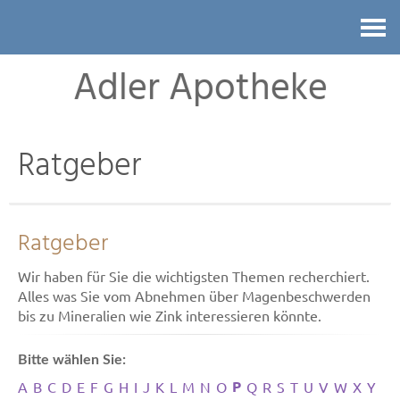
Kontakt
Adler Apotheke
Ratgeber
Ratgeber
Wir haben für Sie die wichtigsten Themen recherchiert.
Alles was Sie vom Abnehmen über Magenbeschwerden
bis zu Mineralien wie Zink interessieren könnte.
Bitte wählen Sie:
P
A
B
C
D
E
F
G
H
I
J
K
L
M
N
O
Q
R
S
T
U
V
W
X
Y