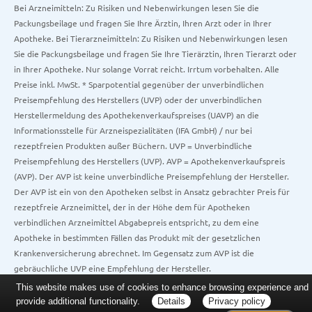
Bei Arzneimitteln: Zu Risiken und Nebenwirkungen lesen Sie die
Packungsbeilage und fragen Sie Ihre Ärztin, Ihren Arzt oder in Ihrer
Apotheke. Bei Tierarzneimitteln: Zu Risiken und Nebenwirkungen lesen
Sie die Packungsbeilage und fragen Sie Ihre Tierärztin, Ihren Tierarzt oder
in Ihrer Apotheke. Nur solange Vorrat reicht. Irrtum vorbehalten. Alle
Preise inkl. MwSt. * Sparpotential gegenüber der unverbindlichen
Preisempfehlung des Herstellers (UVP) oder der unverbindlichen
Herstellermeldung des Apothekenverkaufspreises (UAVP) an die
Informationsstelle für Arzneispezialitäten (IFA GmbH) / nur bei
rezeptfreien Produkten außer Büchern. UVP = Unverbindliche
Preisempfehlung des Herstellers (UVP). AVP = Apothekenverkaufspreis
(AVP). Der AVP ist keine unverbindliche Preisempfehlung der Hersteller.
Der AVP ist ein von den Apotheken selbst in Ansatz gebrachter Preis für
rezeptfreie Arzneimittel, der in der Höhe dem für Apotheken
verbindlichen Arzneimittel Abgabepreis entspricht, zu dem eine
Apotheke in bestimmten Fällen das Produkt mit der gesetzlichen
Krankenversicherung abrechnet. Im Gegensatz zum AVP ist die
gebräuchliche UVP eine Empfehlung der Hersteller.
This website makes use of cookies to enhance browsing experience and
provide additional functionality.
Details
Privacy policy